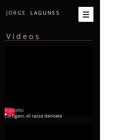
JORGE
LAGUNES
V i d e o s
Rigoletto
Cortigani, vil razza dannata